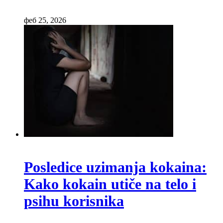
феб 25, 2026
Posledice uzimanja kokaina:
Kako kokain utiče na telo i
psihu korisnika