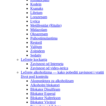
Kodein
Ksanaks
Librium
Lorazepam
Lyrica
Metilfenidat (Ritalin)
Midazolam
Oksazepam
Psihostimulantima
Restoril
Valijum
Zolpidem
Sedativ
Lečenje kockanja
Zavisnost od Interneta
Zavisnost od video-igrica
Lečenje alkoholizma — kako pobediti zavisnost i vratiti
život pod kontrolu
Akupunktura za alkoholizam
Alkoholni blokatori
Blokator Disulfiram
Blokator Esperal
Blokator Naltrekson
Blokator Vivitrol