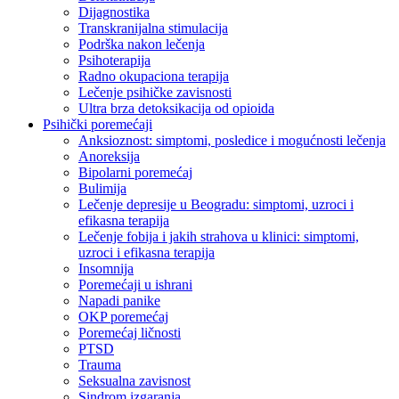
Dijagnostika
Transkranijalna stimulacija
Podrška nakon lečenja
Psihoterapija
Radno okupaciona terapija
Lečenje psihičke zavisnosti
Ultra brza detoksikacija od opioida
Psihički poremećaji
Anksioznost: simptomi, posledice i mogućnosti lečenja
Anoreksija
Bipolarni poremećaj
Bulimija
Lečenje depresije u Beogradu: simptomi, uzroci i
efikasna terapija
Lečenje fobija i jakih strahova u klinici: simptomi,
uzroci i efikasna terapija
Insomnija
Poremećaji u ishrani
Napadi panike
OKP poremećaj
Poremećaj ličnosti
PTSD
Trauma
Seksualna zavisnost
Sindrom izgaranja