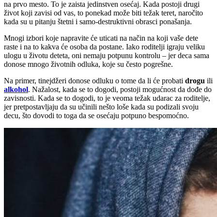
na prvo mesto. To je zaista jedinstven osećaj. Kada postoji drugi
život koji zavisi od vas, to ponekad može biti težak teret, naročito
kada su u pitanju štetni i samo-destruktivni obrasci ponašanja.
Mnogi izbori koje napravite će uticati na način na koji vaše dete
raste i na to kakva će osoba da postane. Iako roditelji igraju veliku
ulogu u životu deteta, oni nemaju potpunu kontrolu – jer deca sama
donose mnogo životnih odluka, koje su često pogrešne.
Na primer, tinejdžeri donose odluku o tome da li će probati
drogu
ili
alkohol
. Nažalost, kada se to dogodi, postoji mogućnost da dođe do
zavisnosti. Kada se to dogodi, to je veoma težak udarac za roditelje,
jer pretpostavljaju da su učinili nešto loše kada su podizali svoju
decu, što dovodi to toga da se osećaju potpuno bespomoćno.