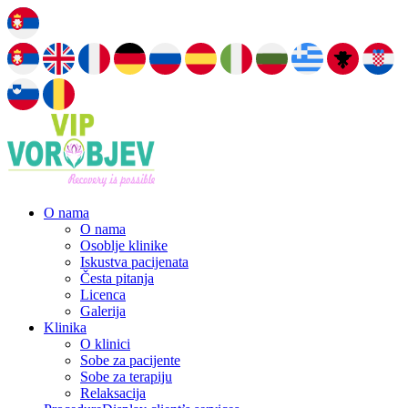
O nama
O nama
Osoblje klinike
Iskustva pacijenata
Česta pitanja
Licenca
Galerija
Klinika
O klinici
Sobe za pacijente
Sobe za terapiju
Relaksacija