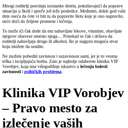
Mnogi roditelji pravdaju izostanke deteta, pokušavajući da poprave
situaciju u školi i spreče još teže posledice. Međutim, dokle god vaše
dete oseća da ćete vi biti tu da popravite štetu koje je ono napravilo,
neće doći do željene promene i lečenja.
To može ići čak dotle da mu nabavljate lekove, vitamine, obavljate
njegove obaveze umesto njega… Ponekad se čak i dešava da
roditelji nabavljaju drogu ili alkohol, što je najgora moguća stvar
koju možete da uradite.
Ne možete pobediti zavisnost i suzavisnost sami, jer je to veoma
teška i iscrpljujuća borba. Zato je najbolje odaberete kliniku VIP
Vorobjev, koja ima višegodišnje iskustvo u
lečenju bolesti
zavisnosti
i
psihičkih problema
.
Klinika VIP Vorobjev
– Pravo mesto za
izlečenje vaših