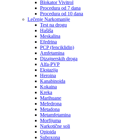
Blokator Vivitrol
Procedura od 7 dana
Procedura od 10 dana
Lečenje Narkomanije
Test na drogu
Hašiša
Meskalina
Efedrina
PCP (fenciklidin)
Amfetamina
Dizajnerskih droga
Alfa-PVP
Ekstazija
Heroina
Kanabinoida
Kokaina
Kreka
Marihuane
Mefedrona
Metadona
Metamfetamina
Morfijuma
Narkotične soli
Opioida
Suboxona