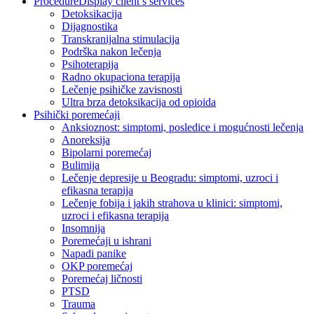
Procedure
Display client’s services
Detoksikacija
Dijagnostika
Transkranijalna stimulacija
Podrška nakon lečenja
Psihoterapija
Radno okupaciona terapija
Lečenje psihičke zavisnosti
Ultra brza detoksikacija od opioida
Psihički poremećaji
Anksioznost: simptomi, posledice i mogućnosti lečenja
Anoreksija
Bipolarni poremećaj
Bulimija
Lečenje depresije u Beogradu: simptomi, uzroci i
efikasna terapija
Lečenje fobija i jakih strahova u klinici: simptomi,
uzroci i efikasna terapija
Insomnija
Poremećaji u ishrani
Napadi panike
OKP poremećaj
Poremećaj ličnosti
PTSD
Trauma