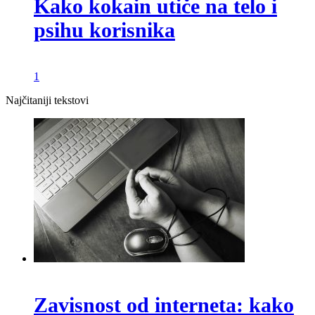
Kako kokain utiče na telo i
psihu korisnika
1
Najčitaniji tekstovi
Zavisnost od interneta: kako