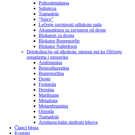
Psihostimulansa
Subutexa
Tramadola
“Spice”
Lečenje zavisnosti odlukom suda
Akupunktura za zavisnost od droge
Blokatori za drogu
Blokator Buprenorfin
Blokator Naltrekson
Detoksikacija od alkohola: siguran put ka čišćenju
organizma i oporavku
Amfetamina
Benzodiazepina
Buprenorfina
Droge
Fentanila
Heroina
Marihuane
Metadona
Metamfetamina
Opioida
Tramadola
Apstinencijalni sindrom lekova
Članci bloga
Kontakt