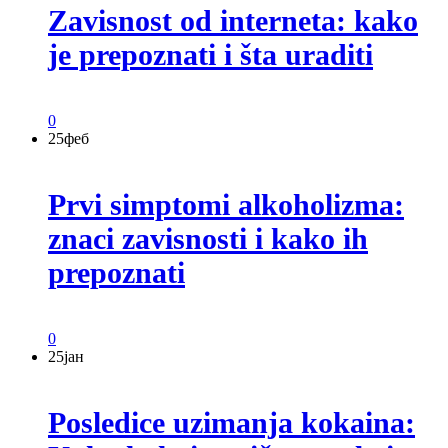
Zavisnost od interneta: kako
je prepoznati i šta uraditi
0
25
феб
Prvi simptomi alkoholizma:
znaci zavisnosti i kako ih
prepoznati
0
25
јан
Posledice uzimanja kokaina: