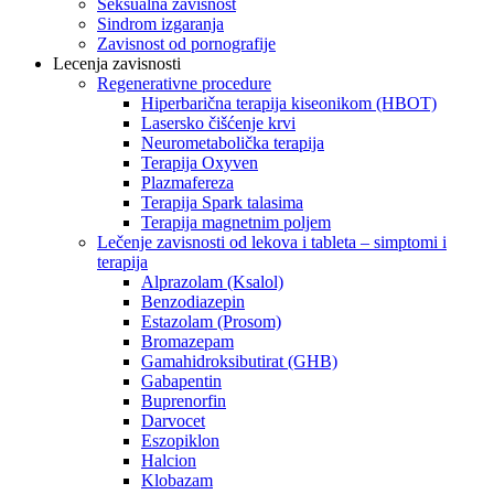
Seksualna zavisnost
Sindrom izgaranja
Zavisnost od pornografije
Lecenja zavisnosti
Regenerativne procedure
Hiperbarična terapija kiseonikom (HBOT)
Lasersko čišćenje krvi
Neurometabolička terapija
Terapija Oxyven
Plazmafereza
Terapija Spark talasima
Terapija magnetnim poljem
Lečenje zavisnosti od lekova i tableta – simptomi i
terapija
Alprazolam (Ksalol)
Benzodiazepin
Estazolam (Prosom)
Bromazepam
Gamahidroksibutirat (GHB)
Gabapentin
Buprenorfin
Darvocet
Eszopiklon
Halcion
Klobazam