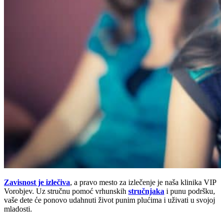
Zavisnost je izlečiva
, a pravo mesto za izlečenje je naša klinika VIP
Vorobjev. Uz stručnu pomoć vrhunskih
stručnjaka
i punu podršku,
vaše dete će ponovo udahnuti život punim plućima i uživati u svojoj
mladosti.