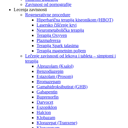
Zavisnost od pornografije
Lecenja zavisnosti
Regenerativne procedure
Hiperbarična terapija kiseonikom (HBOT)
Lasersko čišćenje krvi
Neurometabolička terapija
Terapija Oxyven
Plazmafereza
Terapija Spark talasima
Terapija magnetnim poljem
Lečenje zavisnosti od lekova i tableta – simptomi i
terapija
Alprazolam (Ksalol)
Benzodiazepin
Estazolam (Prosom)
Bromazepam
Gamahidroksibutirat (GHB)
Gabapentin
Buprenorfin
Darvocet
Eszopiklon
Halcion
Klobazam
Klorazepat (Tranxene)
Klonazepam