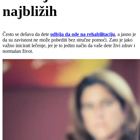
najbližih
Često se dešava da dete
odbija da ode na rehabilitaciju
, a jasno je
da su zavisnost ne može pobediti bez stručne pomoći. Zato je jako
važno inicirati lečenje, jer je to jedini način da vaše dete živi zdrav i
normalan život.