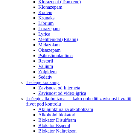
Klorazepat (Tranxene)
Klonazepam
Kodein
Ksanaks
Librium
Lorazepam
Lyrica
Metilfenidat (Ritalin)
Midazolam
Oksazepam
Psihostimulantima
Restoril
Valijum
Zolpidem
Sedativ
Lečenje kockanja
Zavisnost od Interneta
Zavisnost od video-igrica
Lečenje alkoholizma — kako pobediti zavisnost i vratiti
život pod kontrolu
Akupunktura za alkoholizam
Alkoholni blokatori
Blokator Disulfiram
Blokator Esperal
Blokator Naltrekson