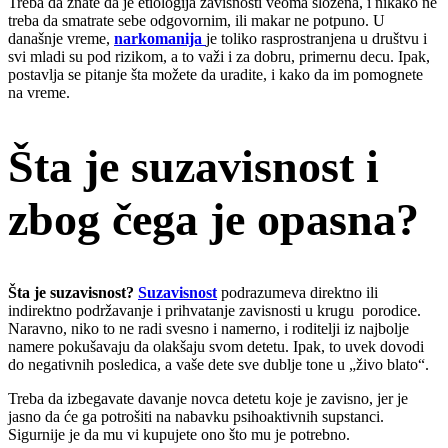
Treba da znate da je etiologija zavisnosti veoma složena, i nikako ne
treba da smatrate sebe odgovornim, ili makar ne potpuno. U
današnje vreme,
narkomanija
je toliko rasprostranjena u društvu i
svi mladi su pod rizikom, a to važi i za dobru, primernu decu. Ipak,
postavlja se pitanje šta možete da uradite, i kako da im pomognete
na vreme.
Šta je suzavisnost i
zbog čega je opasna?
Šta je suzavisnost?
Suzavisnost
podrazumeva direktno ili
indirektno podržavanje i prihvatanje zavisnosti u krugu porodice.
Naravno, niko to ne radi svesno i namerno, i roditelji iz najbolje
namere pokušavaju da olakšaju svom detetu. Ipak, to uvek dovodi
do negativnih posledica, a vaše dete sve dublje tone u „živo blato“.
Treba da izbegavate davanje novca detetu koje je zavisno, jer je
jasno da će ga potrošiti na nabavku psihoaktivnih supstanci.
Sigurnije je da mu vi kupujete ono što mu je potrebno.