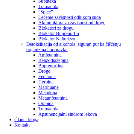
Subutexa
Tramadola
“Spice”
Lečenje zavisnosti odlukom suda
Akupunktura za zavisnost od droge
Blokatori za drogu
Blokator Buprenorfin
Blokator Naltrekson
Detoksikacija od alkohola: siguran put ka čišćenju
organizma i oporavku
Amfetamina
Benzodiazepina
Buprenorfina
Droge
Fentanila
Heroina
Marihuane
Metadona
Metamfetamina
Opioida
Tramadola
Apstinencijalni sindrom lekova
Članci bloga
Kontakt