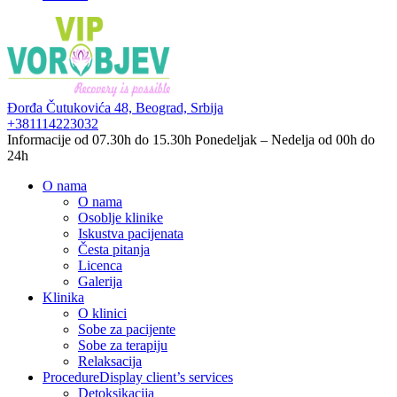
Đorđa Čutukovića 48,
Beograd, Srbija
+381114223032
Informacije od 07.30h do 15.30h
Ponedeljak – Nedelja od 00h do
24h
O nama
O nama
Osoblje klinike
Iskustva pacijenata
Česta pitanja
Licenca
Galerija
Klinika
O klinici
Sobe za pacijente
Sobe za terapiju
Relaksacija
Procedure
Display client’s services
Detoksikacija