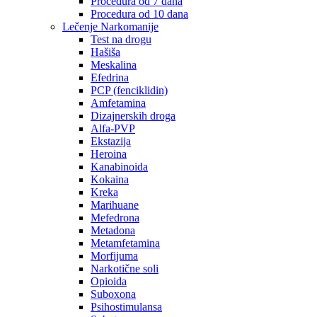
Procedura od 7 dana
Procedura od 10 dana
Lečenje Narkomanije
Test na drogu
Hašiša
Meskalina
Efedrina
PCP (fenciklidin)
Amfetamina
Dizajnerskih droga
Alfa-PVP
Ekstazija
Heroina
Kanabinoida
Kokaina
Kreka
Marihuane
Mefedrona
Metadona
Metamfetamina
Morfijuma
Narkotične soli
Opioida
Suboxona
Psihostimulansa