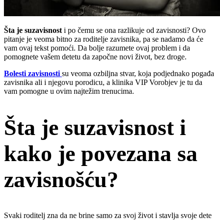
Šta
je suzavisnost
i po čemu se ona razlikuje od zavisnosti? Ovo
pitanje je veoma bitno za roditelje zavisnika, pa se nadamo da će
vam ovaj tekst pomoći. Da bolje razumete ovaj problem i da
pomognete vašem detetu da započne novi život, bez droge.
Bolesti zavisnosti
su veoma ozbiljna stvar, koja podjednako pogađa
zavisnika ali i njegovu porodicu, a klinika VIP Vorobjev je tu da
vam pomogne u ovim najtežim trenucima.
Šta je suzavisnost i
kako je povezana sa
zavisnošću?
Svaki roditelj zna da ne brine samo za svoj život i stavlja svoje dete