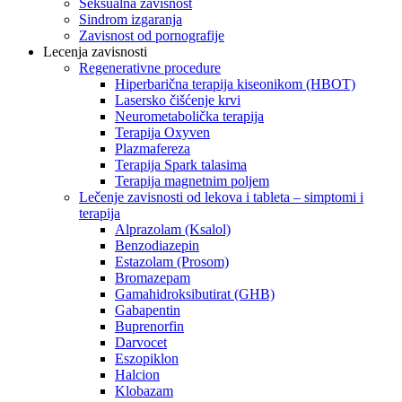
Seksualna zavisnost
Sindrom izgaranja
Zavisnost od pornografije
Lecenja zavisnosti
Regenerativne procedure
Hiperbarična terapija kiseonikom (HBOT)
Lasersko čišćenje krvi
Neurometabolička terapija
Terapija Oxyven
Plazmafereza
Terapija Spark talasima
Terapija magnetnim poljem
Lečenje zavisnosti od lekova i tableta – simptomi i
terapija
Alprazolam (Ksalol)
Benzodiazepin
Estazolam (Prosom)
Bromazepam
Gamahidroksibutirat (GHB)
Gabapentin
Buprenorfin
Darvocet
Eszopiklon
Halcion
Klobazam