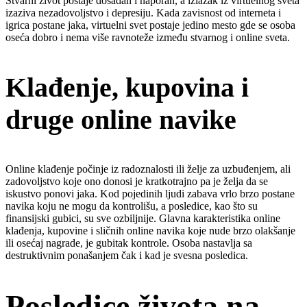
Stvarni život postaje dosadan i naporan, a izlazak iz virtuelnog sveta
izaziva nezadovoljstvo i depresiju. Kada zavisnost od interneta i
igrica postane jaka, virtuelni svet postaje jedino mesto gde se osoba
oseća dobro i nema više ravnoteže između stvarnog i online sveta.
Klađenje, kupovina i
druge online navike
Online klađenje počinje iz radoznalosti ili želje za uzbuđenjem, ali
zadovoljstvo koje ono donosi je kratkotrajno pa je želja da se
iskustvo ponovi jaka. Kod pojedinih ljudi zabava vrlo brzo postane
navika koju ne mogu da kontrolišu, a posledice, kao što su
finansijski gubici, su sve ozbiljnije. Glavna karakteristika online
klađenja, kupovine i sličnih online navika koje nude brzo olakšanje
ili osećaj nagrade, je gubitak kontrole. Osoba nastavlja sa
destruktivnim ponašanjem čak i kad je svesna posledica.
Posledice života na