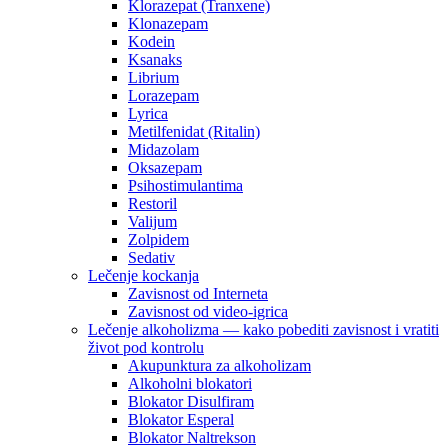
Klorazepat (Tranxene)
Klonazepam
Kodein
Ksanaks
Librium
Lorazepam
Lyrica
Metilfenidat (Ritalin)
Midazolam
Oksazepam
Psihostimulantima
Restoril
Valijum
Zolpidem
Sedativ
Lečenje kockanja
Zavisnost od Interneta
Zavisnost od video-igrica
Lečenje alkoholizma — kako pobediti zavisnost i vratiti
život pod kontrolu
Akupunktura za alkoholizam
Alkoholni blokatori
Blokator Disulfiram
Blokator Esperal
Blokator Naltrekson