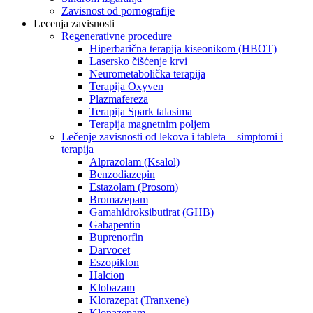
Zavisnost od pornografije
Lecenja zavisnosti
Regenerativne procedure
Hiperbarična terapija kiseonikom (HBOT)
Lasersko čišćenje krvi
Neurometabolička terapija
Terapija Oxyven
Plazmafereza
Terapija Spark talasima
Terapija magnetnim poljem
Lečenje zavisnosti od lekova i tableta – simptomi i
terapija
Alprazolam (Ksalol)
Benzodiazepin
Estazolam (Prosom)
Bromazepam
Gamahidroksibutirat (GHB)
Gabapentin
Buprenorfin
Darvocet
Eszopiklon
Halcion
Klobazam
Klorazepat (Tranxene)
Klonazepam