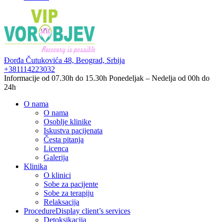
Đorđa Čutukovića 48,
Beograd, Srbija
+381114223032
Informacije od 07.30h do 15.30h
Ponedeljak – Nedelja od 00h do
24h
O nama
O nama
Osoblje klinike
Iskustva pacijenata
Česta pitanja
Licenca
Galerija
Klinika
O klinici
Sobe za pacijente
Sobe za terapiju
Relaksacija
Procedure
Display client’s services
Detoksikacija