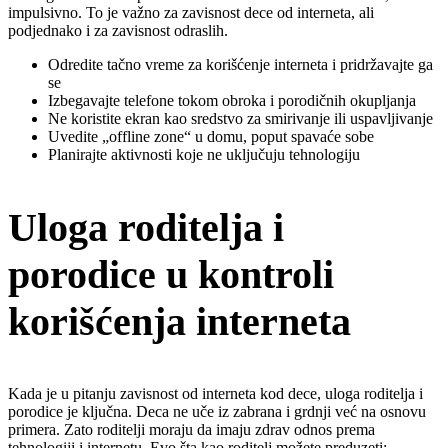
impulsivno. To je važno za zavisnost dece od interneta, ali
podjednako i za zavisnost odraslih.
Odredite tačno vreme za korišćenje interneta i pridržavajte ga
se
Izbegavajte telefone tokom obroka i porodičnih okupljanja
Ne koristite ekran kao sredstvo za smirivanje ili uspavljivanje
Uvedite „offline zone“ u domu, poput spavaće sobe
Planirajte aktivnosti koje ne uključuju tehnologiju
Uloga roditelja i
porodice u kontroli
korišćenja interneta
Kada je u pitanju zavisnost od interneta kod dece, uloga roditelja i
porodice je ključna. Deca ne uče iz zabrana i grdnji već na osnovu
primera. Zato roditelji moraju da imaju zdrav odnos prema
tehnologiji i internetu. Evo šta kao roditelj možete preduzeti: