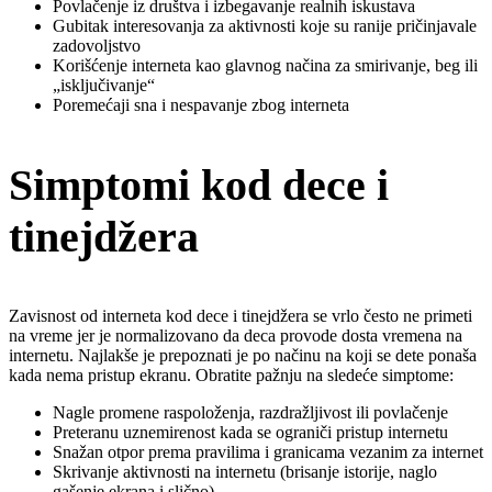
Povlačenje iz društva i izbegavanje realnih iskustava
Gubitak interesovanja za aktivnosti koje su ranije pričinjavale
zadovoljstvo
Korišćenje interneta kao glavnog načina za smirivanje, beg ili
„isključivanje“
Poremećaji sna i nespavanje zbog interneta
Simptomi kod dece i
tinejdžera
Zavisnost od interneta kod dece i tinejdžera se vrlo često ne primeti
na vreme jer je normalizovano da deca provode dosta vremena na
internetu. Najlakše je prepoznati je po načinu na koji se dete ponaša
kada nema pristup ekranu. Obratite pažnju na sledeće simptome:
Nagle promene raspoloženja, razdražljivost ili povlačenje
Preteranu uznemirenost kada se ograniči pristup internetu
Snažan otpor prema pravilima i granicama vezanim za internet
Skrivanje aktivnosti na internetu (brisanje istorije, naglo
gašenje ekrana i slično)