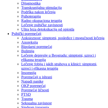
Dijagnostika
Transkranijalna stimulacija
Podrška nakon lečenja
Psihoterapija
Radno okupaciona terapija
Lečenje psihičke zavisnosti
Ultra brza detoksikacija od opioida
Psihički poremećaji
Anksioznost: simptomi, posledice i mogućnosti lečenja
Anoreksija
Bipolarni poremećaj
Bulimija
Lečenje depresije u Beogradu: simptomi, uzroci i
efikasna terapija
Lečenje fobija i jakih strahova u klinici: simptomi,
uzroci i efikasna terapija
Insomnija
Poremećaji u ishrani
Napadi panike
OKP poremećaj
Poremećaj ličnosti
PTSD
Trauma
Seksualna zavisnost
Sindrom izgaranja