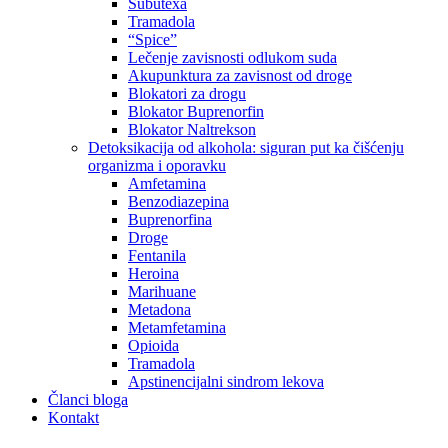
Subutexa
Tramadola
“Spice”
Lečenje zavisnosti odlukom suda
Akupunktura za zavisnost od droge
Blokatori za drogu
Blokator Buprenorfin
Blokator Naltrekson
Detoksikacija od alkohola: siguran put ka čišćenju
organizma i oporavku
Amfetamina
Benzodiazepina
Buprenorfina
Droge
Fentanila
Heroina
Marihuane
Metadona
Metamfetamina
Opioida
Tramadola
Apstinencijalni sindrom lekova
Članci bloga
Kontakt