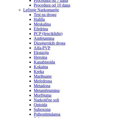
Procedura od 7 dana
Procedura od 10 dana
Lečenje Narkomanije
Test na drogu
Hašiša
Meskalina
Efedrina
PCP (fenciklidin)
Amfetamina
Dizajnerskih droga
Alfa-PVP
Ekstazija
Heroina
Kanabinoida
Kokaina
Kreka
Marihuane
Mefedrona
Metadona
Metamfetamina
Morfijuma
Narkotične soli
Opioida
Suboxona
Psihostimulansa