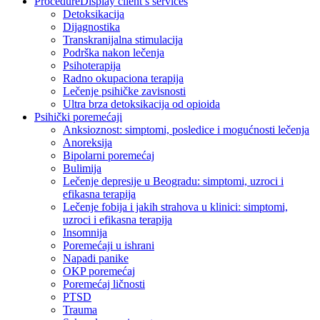
Procedure
Display client’s services
Detoksikacija
Dijagnostika
Transkranijalna stimulacija
Podrška nakon lečenja
Psihoterapija
Radno okupaciona terapija
Lečenje psihičke zavisnosti
Ultra brza detoksikacija od opioida
Psihički poremećaji
Anksioznost: simptomi, posledice i mogućnosti lečenja
Anoreksija
Bipolarni poremećaj
Bulimija
Lečenje depresije u Beogradu: simptomi, uzroci i
efikasna terapija
Lečenje fobija i jakih strahova u klinici: simptomi,
uzroci i efikasna terapija
Insomnija
Poremećaji u ishrani
Napadi panike
OKP poremećaj
Poremećaj ličnosti
PTSD
Trauma