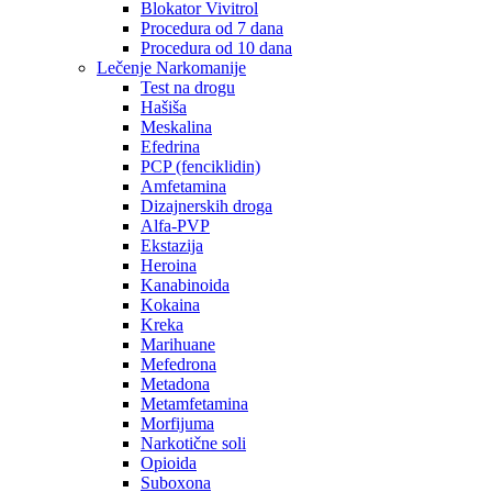
Blokator Vivitrol
Procedura od 7 dana
Procedura od 10 dana
Lečenje Narkomanije
Test na drogu
Hašiša
Meskalina
Efedrina
PCP (fenciklidin)
Amfetamina
Dizajnerskih droga
Alfa-PVP
Ekstazija
Heroina
Kanabinoida
Kokaina
Kreka
Marihuane
Mefedrona
Metadona
Metamfetamina
Morfijuma
Narkotične soli
Opioida
Suboxona