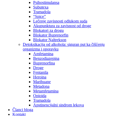
Psihostimulansa
Subutexa
Tramadola
“Spice”
Lečenje zavisnosti odlukom suda
Akupunktura za zavisnost od droge
Blokatori za drogu
Blokator Buprenorfin
Blokator Naltrekson
Detoksikacija od alkohola: siguran put ka čišćenju
organizma i oporavku
Amfetamina
Benzodiazepina
Buprenorfina
Droge
Fentanila
Heroina
Marihuane
Metadona
Metamfetamina
Opioida
Tramadola
Apstinencijalni sindrom lekova
Članci bloga
Kontakt