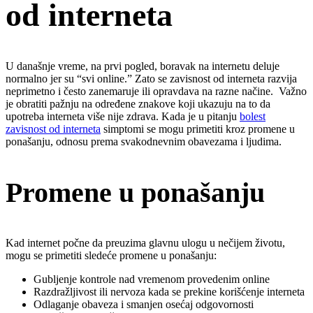
od interneta
U današnje vreme, na prvi pogled, boravak na internetu deluje
normalno jer su “svi online.” Zato se zavisnost od interneta razvija
neprimetno i često zanemaruje ili opravdava na razne načine. Važno
je obratiti pažnju na određene znakove koji ukazuju na to da
upotreba interneta više nije zdrava. Kada je u pitanju
bolest
zavisnost od interneta
simptomi se mogu primetiti kroz promene u
ponašanju, odnosu prema svakodnevnim obavezama i ljudima.
Promene u ponašanju
Kad internet počne da preuzima glavnu ulogu u nečijem životu,
mogu se primetiti sledeće promene u ponašanju:
Gubljenje kontrole nad vremenom provedenim online
Razdražljivost ili nervoza kada se prekine korišćenje interneta
Odlaganje obaveza i smanjen osećaj odgovornosti