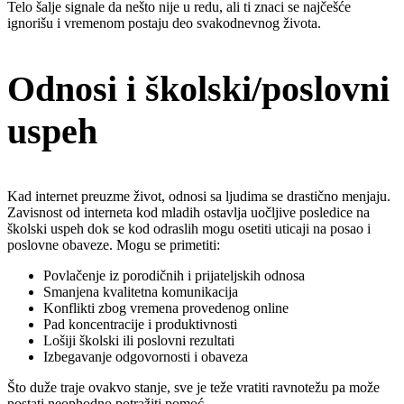
Telo šalje signale da nešto nije u redu, ali ti znaci se najčešće
ignorišu i vremenom postaju deo svakodnevnog života.
Odnosi i školski/poslovni
uspeh
Kad internet preuzme život, odnosi sa ljudima se drastično menjaju.
Zavisnost od interneta kod mladih ostavlja uočljive posledice na
školski uspeh dok se kod odraslih mogu osetiti uticaji na posao i
poslovne obaveze. Mogu se primetiti:
Povlačenje iz porodičnih i prijateljskih odnosa
Smanjena kvalitetna komunikacija
Konflikti zbog vremena provedenog online
Pad koncentracije i produktivnosti
Lošiji školski ili poslovni rezultati
Izbegavanje odgovornosti i obaveza
Što duže traje ovakvo stanje, sve je teže vratiti ravnotežu pa može
postati neophodno potražiti pomoć.