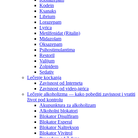
Kodein
Ksanaks
Librium
Lorazepam
Lyrica
Metilfenidat (Ritalin)
Midazolam
Oksazepam
Psihostimulantima
Restoril
Valijum
Zolpidem
Sedativ
Lečenje kockanja
Zavisnost od Interneta
Zavisnost od video-igrica
Lečenje alkoholizma — kako pobediti zavisnost i vratiti
život pod kontrolu
Akupunktura za alkoholizam
Alkoholni blokatori
Blokator Disulfiram
Blokator Esperal
Blokator Naltrekson
Blokator Vivitrol