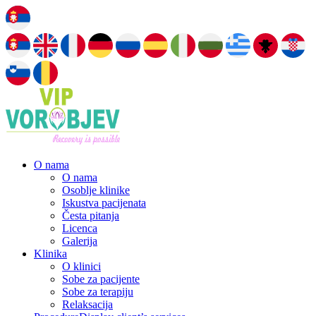
O nama
O nama
Osoblje klinike
Iskustva pacijenata
Česta pitanja
Licenca
Galerija
Klinika
O klinici
Sobe za pacijente
Sobe za terapiju
Relaksacija