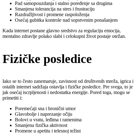
Pad samopouzdanja i stalno poređenje sa drugima
Smanjena tolerancija na stres i frustraciju
Razdražljivost i promene raspoloženja
Osećaj gubitka kontrole nad sopstvenim ponašanjem
Kada internet postane glavno sredstvo za regulaciju emocija,
mentalno zdravlje polako slabi i celokupni život postaje otežan.
Fizičke posledice
Iako se to često zanemaruje, zavisnost od društvenih mreža, igrica i
ostalih internet sadržaja ostavlja i fizičke posledice. Pre svega, to je
jak osećaj iscrpljenosti i nedostatka energije. Pored toga, mogu se
primetiti i:
Poremećaji sna i hronični umor
Glavobolje i naprezanje očiju
Bolovi u vratu, leđima i ramenima
Smanjena fizička aktivnost
Promene u apetitu i telesnoj težini