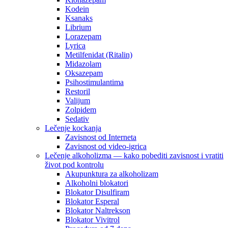
Kodein
Ksanaks
Librium
Lorazepam
Lyrica
Metilfenidat (Ritalin)
Midazolam
Oksazepam
Psihostimulantima
Restoril
Valijum
Zolpidem
Sedativ
Lečenje kockanja
Zavisnost od Interneta
Zavisnost od video-igrica
Lečenje alkoholizma — kako pobediti zavisnost i vratiti
život pod kontrolu
Akupunktura za alkoholizam
Alkoholni blokatori
Blokator Disulfiram
Blokator Esperal
Blokator Naltrekson
Blokator Vivitrol