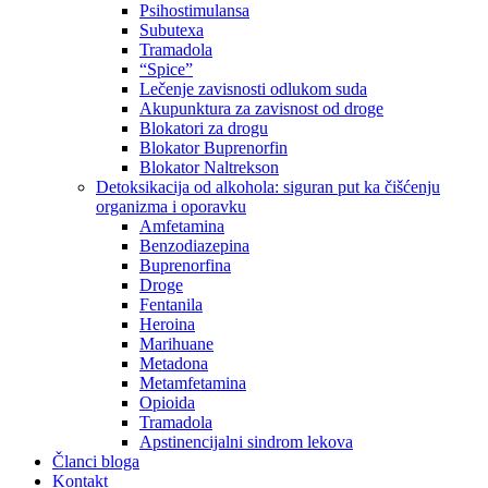
Psihostimulansa
Subutexa
Tramadola
“Spice”
Lečenje zavisnosti odlukom suda
Akupunktura za zavisnost od droge
Blokatori za drogu
Blokator Buprenorfin
Blokator Naltrekson
Detoksikacija od alkohola: siguran put ka čišćenju
organizma i oporavku
Amfetamina
Benzodiazepina
Buprenorfina
Droge
Fentanila
Heroina
Marihuane
Metadona
Metamfetamina
Opioida
Tramadola
Apstinencijalni sindrom lekova
Članci bloga
Kontakt