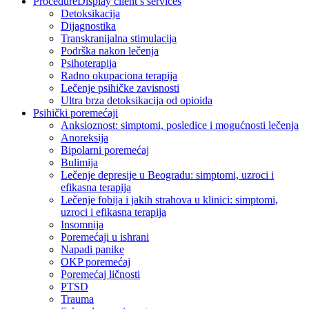
Procedure
Display client’s services
Detoksikacija
Dijagnostika
Transkranijalna stimulacija
Podrška nakon lečenja
Psihoterapija
Radno okupaciona terapija
Lečenje psihičke zavisnosti
Ultra brza detoksikacija od opioida
Psihički poremećaji
Anksioznost: simptomi, posledice i mogućnosti lečenja
Anoreksija
Bipolarni poremećaj
Bulimija
Lečenje depresije u Beogradu: simptomi, uzroci i
efikasna terapija
Lečenje fobija i jakih strahova u klinici: simptomi,
uzroci i efikasna terapija
Insomnija
Poremećaji u ishrani
Napadi panike
OKP poremećaj
Poremećaj ličnosti
PTSD
Trauma