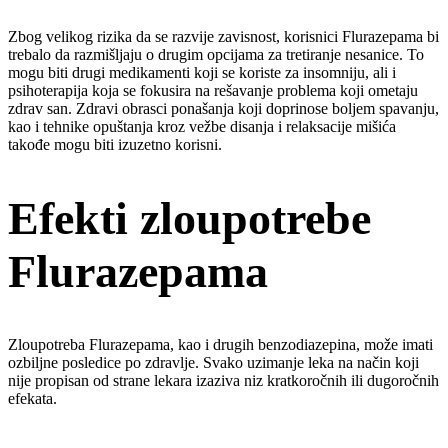
Zbog velikog rizika da se razvije zavisnost, korisnici Flurazepama bi
trebalo da razmišljaju o drugim opcijama za tretiranje nesanice. To
mogu biti drugi medikamenti koji se koriste za insomniju, ali i
psihoterapija koja se fokusira na rešavanje problema koji ometaju
zdrav san. Zdravi obrasci ponašanja koji doprinose boljem spavanju,
kao i tehnike opuštanja kroz vežbe disanja i relaksacije mišića
takođe mogu biti izuzetno korisni.
Efekti zloupotrebe
Flurazepama
Zloupotreba Flurazepama, kao i drugih benzodiazepina, može imati
ozbiljne posledice po zdravlje. Svako uzimanje leka na način koji
nije propisan od strane lekara izaziva niz kratkoročnih ili dugoročnih
efekata.