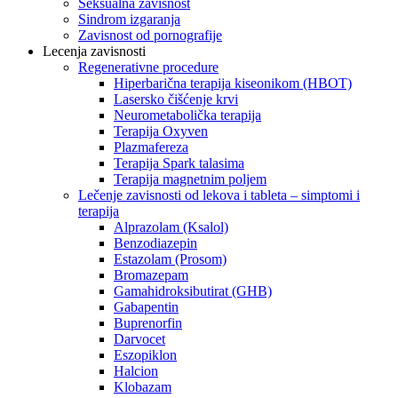
Seksualna zavisnost
Sindrom izgaranja
Zavisnost od pornografije
Lecenja zavisnosti
Regenerativne procedure
Hiperbarična terapija kiseonikom (HBOT)
Lasersko čišćenje krvi
Neurometabolička terapija
Terapija Oxyven
Plazmafereza
Terapija Spark talasima
Terapija magnetnim poljem
Lečenje zavisnosti od lekova i tableta – simptomi i
terapija
Alprazolam (Ksalol)
Benzodiazepin
Estazolam (Prosom)
Bromazepam
Gamahidroksibutirat (GHB)
Gabapentin
Buprenorfin
Darvocet
Eszopiklon
Halcion
Klobazam