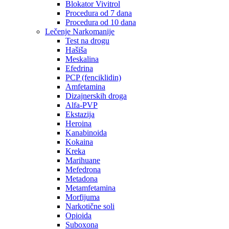
Blokator Vivitrol
Procedura od 7 dana
Procedura od 10 dana
Lečenje Narkomanije
Test na drogu
Hašiša
Meskalina
Efedrina
PCP (fenciklidin)
Amfetamina
Dizajnerskih droga
Alfa-PVP
Ekstazija
Heroina
Kanabinoida
Kokaina
Kreka
Marihuane
Mefedrona
Metadona
Metamfetamina
Morfijuma
Narkotične soli
Opioida
Suboxona