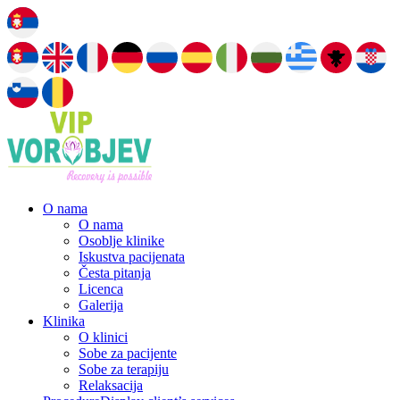
O nama
O nama
Osoblje klinike
Iskustva pacijenata
Česta pitanja
Licenca
Galerija
Klinika
O klinici
Sobe za pacijente
Sobe za terapiju
Relaksacija