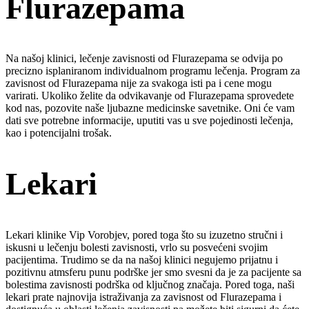
Flurazepama
Na našoj klinici, lečenje zavisnosti od Flurazepama se odvija po
precizno isplaniranom individualnom programu lečenja. Program za
zavisnost od Flurazepama nije za svakoga isti pa i cene mogu
varirati. Ukoliko želite da odvikavanje od Flurazepama sprovedete
kod nas, pozovite naše ljubazne medicinske savetnike. Oni će vam
dati sve potrebne informacije, uputiti vas u sve pojedinosti lečenja,
kao i potencijalni trošak.
Lekari
Lekari klinike Vip Vorobjev, pored toga što su izuzetno stručni i
iskusni u lečenju bolesti zavisnosti, vrlo su posvećeni svojim
pacijentima. Trudimo se da na našoj klinici negujemo prijatnu i
pozitivnu atmsferu punu podrške jer smo svesni da je za pacijente sa
bolestima zavisnosti podrška od ključnog značaja. Pored toga, naši
lekari prate najnovija istraživanja za zavisnost od Flurazepama i