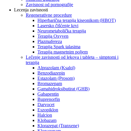
Zavisnost od pornografije
Lecenja zavisnosti
Regenerativne procedure
Hiperbarična terapija kiseonikom (HBOT)
Lasersko čišćenje krvi
Neurometabolička terapija
Terapija Oxyven
Plazmafereza
Terapija Spark talasima
Terapija magnetnim poljem
Lečenje zavisnosti od lekova i tableta – simptomi i
terapija
Alprazolam (Ksalol)
Benzodiazepin
Estazolam (Prosom)
Bromazepam
Gamahidroksibutirat (GHB)
Gabapentin
Buprenorfin
Darvocet
Eszopiklon
Halcion
Klobazam
Klorazepat (Tranxene)
Klonazepam