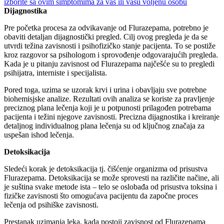
izborite sa ovim simptomima za vas ili vašu voljenu osobu
Dijagnostika
Pre početka procesa za odvikavanje od Flurazepama, potrebno je
obaviti detaljan dijagnostički pregled. Cilj ovog pregleda je da se
utvrdi težina zavisnosti i psihofizičko stanje pacijenta. To se postiže
kroz razgovor sa psihologom i sprovođenje odgovarajućih pregleda.
Kada je u pitanju zavisnost od Flurazepama najčešće su to pregledi
psihijatra, interniste i specijalista.
Pored toga, uzima se uzorak krvi i urina i obavljaju sve potrebne
biohemisjske analize. Rezultati ovih analiza se koriste za pravljenje
preciznog plana lečenja koji je u potpunosti prilagođen potrebama
pacijenta i težini njegove zavisnosti. Precizna dijagnostika i kreiranje
detaljnog individualnog plana lečenja su od ključnog značaja za
uspešan ishod lečenja.
Detoksikacija
Sledeći korak je detoksikacija tj. čišćenje organizma od prisustva
Flurazepama. Detoksikacija se može sprovesti na različite načine, ali
je suština svake metode ista – telo se oslobađa od prisustva toksina i
fizičke zavisnosti što omogućava pacijentu da započne proces
lečenja od psihiške zavisnosti.
Prestanak uzimanja leka, kada postoji zavisnost od Flurazepama