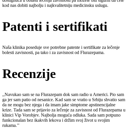
dostignuća u oblasti lečenja zavisnosti pa možete biti sigurni da ćete
kod nas dobiti najbolju i najkvalitetniju medicinsku uslugu.
Patenti i sertifikati
Naša klinika poseduje sve potrebne patente i sertifikate za lečenje
bolesti zavisnosti, pa tako i za zavisnost od Flurazepama.
Recenzije
,,Navukao sam se na Flurazepam dok sam radio u Americi. Pio sam
ga jer sam patio od nesanice. Kad sam se vratio u Srbiju shvatio sam
da ne mogu bez njega i da imam jake simptome apstinencijalne
krize. Tada sam se prijavio za lečenje za zavisnost od Flurazepama u
klinici Vip Vorobjev. Najbolja moguća odluka. Sada sam potpuno
funkcionalan bez ikakvih lekova i držim svoj život u svojim
rukama.’’