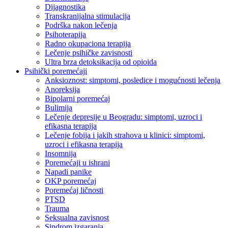
Dijagnostika
Transkranijalna stimulacija
Podrška nakon lečenja
Psihoterapija
Radno okupaciona terapija
Lečenje psihičke zavisnosti
Ultra brza detoksikacija od opioida
Psihički poremećaji
Anksioznost: simptomi, posledice i mogućnosti lečenja
Anoreksija
Bipolarni poremećaj
Bulimija
Lečenje depresije u Beogradu: simptomi, uzroci i
efikasna terapija
Lečenje fobija i jakih strahova u klinici: simptomi,
uzroci i efikasna terapija
Insomnija
Poremećaji u ishrani
Napadi panike
OKP poremećaj
Poremećaj ličnosti
PTSD
Trauma
Seksualna zavisnost
Sindrom izgaranja