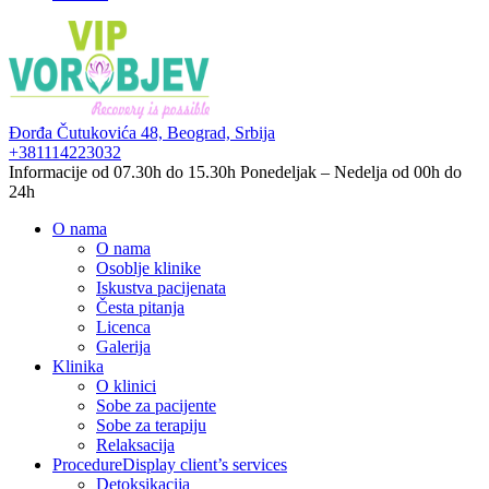
Đorđa Čutukovića 48,
Beograd, Srbija
+381114223032
Informacije od 07.30h do 15.30h
Ponedeljak – Nedelja od 00h do
24h
O nama
O nama
Osoblje klinike
Iskustva pacijenata
Česta pitanja
Licenca
Galerija
Klinika
O klinici
Sobe za pacijente
Sobe za terapiju
Relaksacija
Procedure
Display client’s services
Detoksikacija