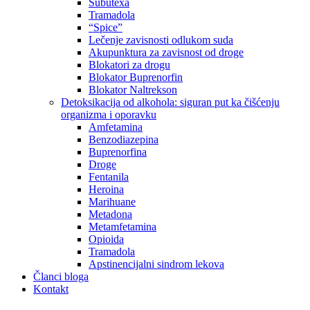
Subutexa
Tramadola
“Spice”
Lečenje zavisnosti odlukom suda
Akupunktura za zavisnost od droge
Blokatori za drogu
Blokator Buprenorfin
Blokator Naltrekson
Detoksikacija od alkohola: siguran put ka čišćenju
organizma i oporavku
Amfetamina
Benzodiazepina
Buprenorfina
Droge
Fentanila
Heroina
Marihuane
Metadona
Metamfetamina
Opioida
Tramadola
Apstinencijalni sindrom lekova
Članci bloga
Kontakt