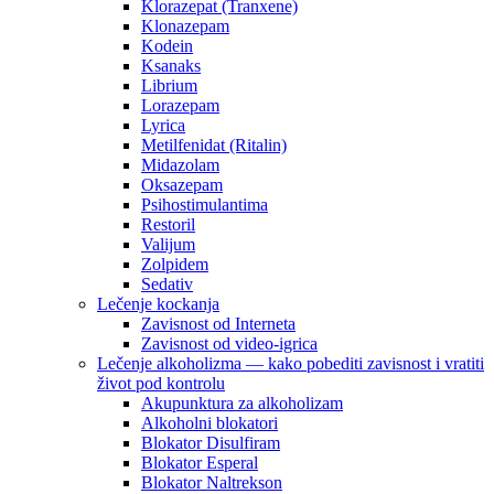
Klorazepat (Tranxene)
Klonazepam
Kodein
Ksanaks
Librium
Lorazepam
Lyrica
Metilfenidat (Ritalin)
Midazolam
Oksazepam
Psihostimulantima
Restoril
Valijum
Zolpidem
Sedativ
Lečenje kockanja
Zavisnost od Interneta
Zavisnost od video-igrica
Lečenje alkoholizma — kako pobediti zavisnost i vratiti
život pod kontrolu
Akupunktura za alkoholizam
Alkoholni blokatori
Blokator Disulfiram
Blokator Esperal
Blokator Naltrekson