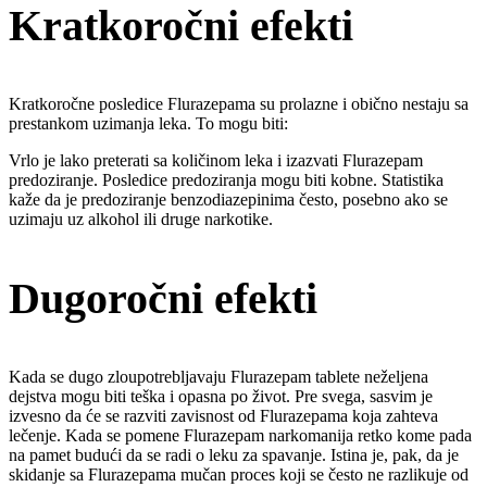
Kratkoročni efekti
Kratkoročne posledice Flurazepama su prolazne i obično nestaju sa
prestankom uzimanja leka. To mogu biti:
Vrlo je lako preterati sa količinom leka i izazvati Flurazepam
predoziranje. Posledice predoziranja mogu biti kobne. Statistika
kaže da je predoziranje benzodiazepinima često, posebno ako se
uzimaju uz alkohol ili druge narkotike.
Dugoročni efekti
Kada se dugo zloupotrebljavaju Flurazepam tablete neželjena
dejstva mogu biti teška i opasna po život. Pre svega, sasvim je
izvesno da će se razviti zavisnost od Flurazepama koja zahteva
lečenje. Kada se pomene Flurazepam narkomanija retko kome pada
na pamet budući da se radi o leku za spavanje. Istina je, pak, da je
skidanje sa Flurazepama mučan proces koji se često ne razlikuje od