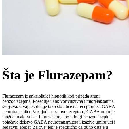
Šta je Flurazepam?
Flurazepam je anksiolitik i hipnotik koji pripada grupi
benzodiazepina. Poseduje i ankivonvulzivna i miorelaksantna
svojstva. Ovaj lek deluje tako što utiče na receptore za GABA
neurotransmiter. Vezujući se za ove receptore, GABA umiruje
moždanu aktivnost. Flurazepam, kao i drugi benzodiazepini,
pojačava dejstvo GABA neurotransmitera i izaziva umirujući i
sedativni efekat. Za ovaj lek je specifično da dugo ostaje u