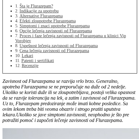
Šta je Flurazepam?
Indikacije za upotrebu
Alternative Flurazepama
Efekti zloupotrebe Flurazepama
Simptomi i znaci upotrebe Flurazepama
Opcije lečenja zavisnosti od Flurazepama
Proces i faze lečenja zavisnosti od Flurazepama u klinici Vip
Vorobjev
Uspešnost lečenja zavisnosti od Flurazepama
Cena lečenja zavisnosti od Flurazepama
Lekari
Patenti i sertifikati
Recenzije
Zavisnost od Flurazepama se razvija vrlo brzo. Generalno,
upotreba Flurazepama se ne preporučuje na duže od 2 nedelje.
Ukoliko se koristi duže ili se zloupotrebljava, postoji velika opasnost
da se razvije tolerancija na lek, a zatim i zavisnost od Flurazepama.
Uz to, Flurazepam predoziranje može imati kobne posledice. Sa
ovim lekom treba biti veoma obazriv i strogo pratiti uputstva
lekara.Ukoliko se jave simptomi zavisnosti, neophodno je što pre
potražiti pomoć i započeti lečenje zavisnosti od Flurazepama.