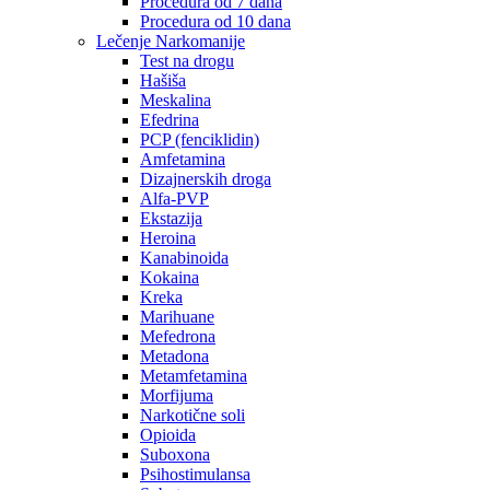
Procedura od 7 dana
Procedura od 10 dana
Lečenje Narkomanije
Test na drogu
Hašiša
Meskalina
Efedrina
PCP (fenciklidin)
Amfetamina
Dizajnerskih droga
Alfa-PVP
Ekstazija
Heroina
Kanabinoida
Kokaina
Kreka
Marihuane
Mefedrona
Metadona
Metamfetamina
Morfijuma
Narkotične soli
Opioida
Suboxona
Psihostimulansa