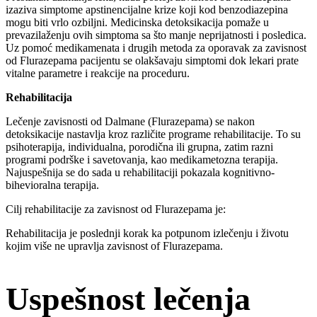
izaziva simptome apstinencijalne krize koji kod benzodiazepina
mogu biti vrlo ozbiljni. Medicinska detoksikacija pomaže u
prevazilaženju ovih simptoma sa što manje neprijatnosti i posledica.
Uz pomoć medikamenata i drugih metoda za oporavak za zavisnost
od Flurazepama pacijentu se olakšavaju simptomi dok lekari prate
vitalne parametre i reakcije na proceduru.
Rehabilitacija
Lečenje zavisnosti od Dalmane (Flurazepama) se nakon
detoksikacije nastavlja kroz različite programe rehabilitacije. To su
psihoterapija, individualna, porodična ili grupna, zatim razni
programi podrške i savetovanja, kao medikametozna terapija.
Najuspešnija se do sada u rehabilitaciji pokazala kognitivno-
bihevioralna terapija.
Cilj rehabilitacije za zavisnost od Flurazepama je:
Rehabilitacija je poslednji korak ka potpunom izlečenju i životu
kojim više ne upravlja zavisnost of Flurazepama.
Uspešnost lečenja